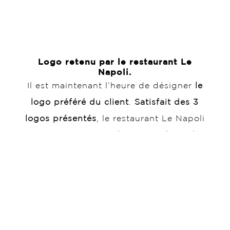
Logo retenu par le restaurant Le
Napoli.
Il est maintenant l’heure de désigner
le
logo préféré du client
.
Satisfait des 3
logos présentés
, le restaurant Le Napoli
a finalement choisi
le premier logo de
Laura. Il correspondait en tous points au
brief donné,
avec l’utilisation d’une typo
manuscrite et le respect des couleurs
souhaitées.