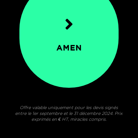

AMEN
Offre valable uniquement pour les devis signés
entre le 1er septembre et le 31 décembre 2024. Prix
exprimés en € HT, miracles compris.