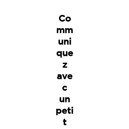
Co
mm
uni
que
z
ave
c
un
peti
t