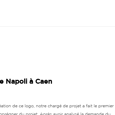
ON GRAPHIQUE
PRODUITS D’IMPRIMERIE
FACADE
GOODIES
DIGITAL
CONTACT
e Napoli à Caen
ation de ce logo, notre chargé de projet a fait le premier
imprégner du projet. Après avoir analysé la demande du